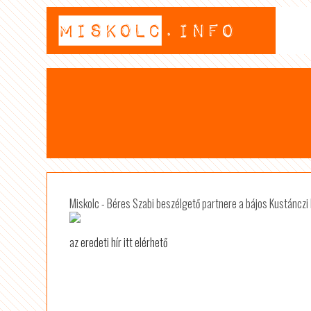
Miskolc - Béres Szabi beszélgető partnere a bájos Kustánczi Li
az eredeti hír itt elérhető