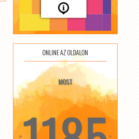
ONLINE AZ OLDALON
MOST
1185
☆
☆