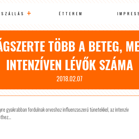
SZÁLLÁS
ÉTTEREM
IMPRES
ÁGSZERTE TÖBB A BETEG, 
INTENZÍVEN LÉVŐK SZÁMA
2018.02.07
re gyakrabban fordulnak orvoshoz influenzaszerű tünetekkel, az intenzív
thez...