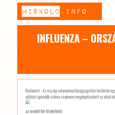
INFLUENZA – ORSZ
Budapest - Az ország valamennyi közigazgatási területén egy
ellátást igénylők száma csaknem megduplázódott az előző hé
az eredeti hír itt elérhető