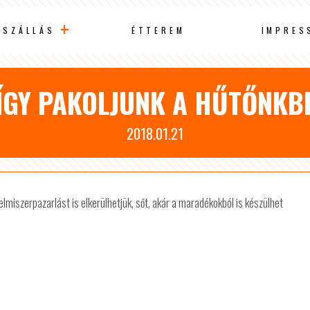
SZÁLLÁS
ÉTTEREM
IMPRES
ÍGY PAKOLJUNK A HŰTŐNKB
2018.01.21
elmiszerpazarlást is elkerülhetjük, sőt, akár a maradékokból is készülhet