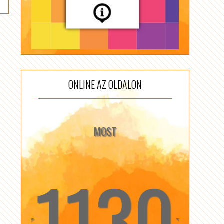
ONLINE AZ OLDALON
MOST
1130
☆
☆