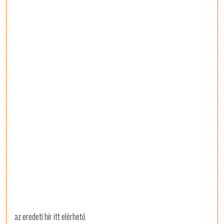
az eredeti hír itt elérhető