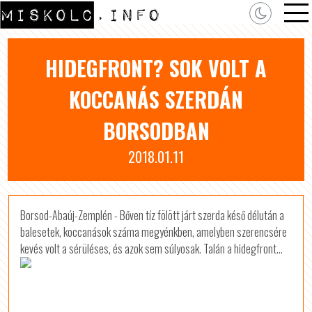
HIDEGFRONT? SOK VOLT A
KOCCANÁS SZERDÁN
BORSODBAN
2018.01.11
Borsod-Abaúj-Zemplén - Bőven tíz fölött járt szerda késő délután a
balesetek, koccanások száma megyénkben, amelyben szerencsére
kevés volt a sérüléses, és azok sem súlyosak. Talán a hidegfront...