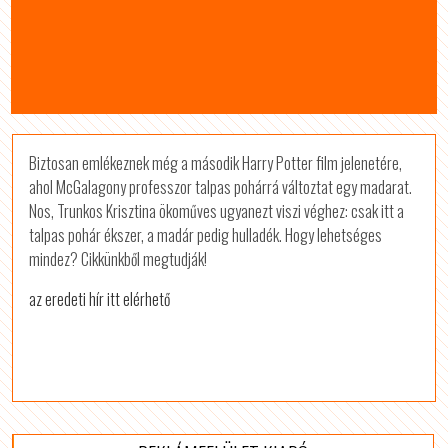
Biztosan emlékeznek még a második Harry Potter film jelenetére,
ahol McGalagony professzor talpas pohárrá változtat egy madarat.
Nos, Trunkos Krisztina ökoműves ugyanezt viszi véghez: csak itt a
talpas pohár ékszer, a madár pedig hulladék. Hogy lehetséges
mindez? Cikkünkből megtudják!
az eredeti hír itt elérhető