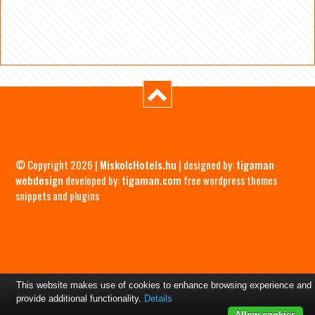
© Copyright 2026 |
MiskolcHotels.hu
| designed by:
tigaman
webdesign
developed by:
tigaman.com
free wordpress themes
snippets and plugins
This website makes use of cookies to enhance browsing experience and
provide additional functionality.
Details
Allow cookies