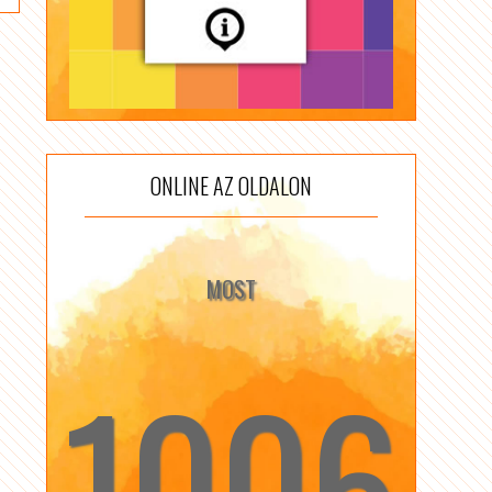
ONLINE AZ OLDALON
MOST
1006
☆
☆