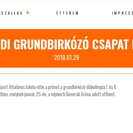
SZÁLLÁS
ÉTTEREM
IMPRES
DI GRUNDBIRKÓZÓ CSAPAT 
2018.01.29
rt Általános Iskola vitte a prímet a grundbirkózó diákolimpia I. és II.
ben, melynek január 25-én, a népkerti Generali Aréna adott otthont.