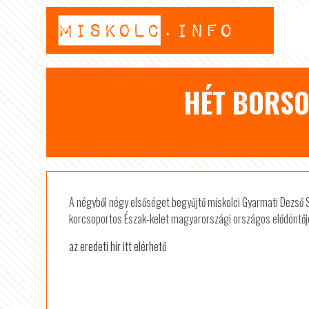
HÉT BORSO
A négyből négy elsőséget begyűjtő miskolci Gyarmati Dezső Spo
korcsoportos Észak-kelet magyarországi országos elődöntőjé
az eredeti hír itt elérhető