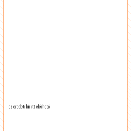
az eredeti hír itt elérhető