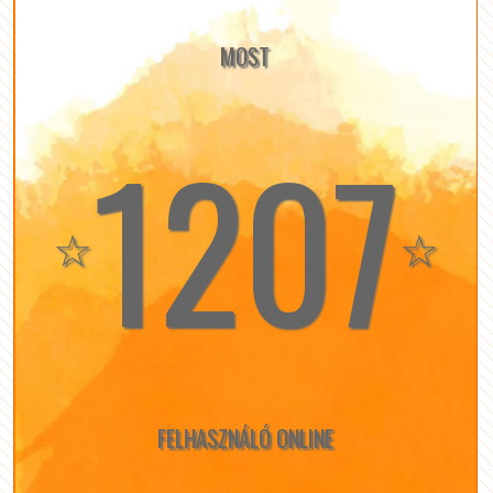
MOST
1207
☆
☆
FELHASZNÁLÓ ONLINE