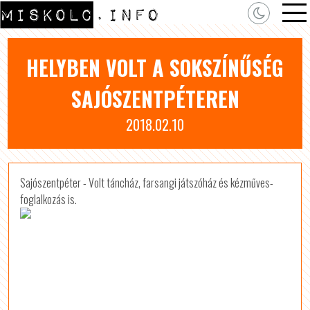
HELYBEN VOLT A SOKSZÍNŰSÉG
SAJÓSZENTPÉTEREN
2018.02.10
Sajószentpéter - Volt táncház, farsangi játszóház és kézműves-
foglalkozás is.