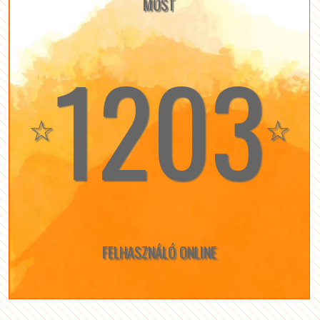
MOST
1203
☆
☆
FELHASZNÁLÓ ONLINE