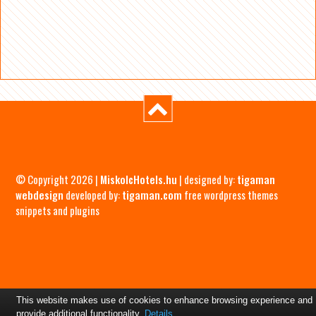
© Copyright 2026 |
MiskolcHotels.hu
| designed by:
tigaman
webdesign
developed by:
tigaman.com
free wordpress themes
snippets and plugins
This website makes use of cookies to enhance browsing experience and
provide additional functionality.
Details