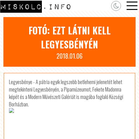
FOTÓ: EZT LÁTNI KELL
LEGYESBÉNYÉN
2018.01.06
Legyesbénye - A pátria egyik legszebb betlehemi jelenetét lehet
megtekinteni Legyesbényén, a Pipa­múzeumot, Fekete Madonna
képét és a Modern Művészeti Galériát is magába foglaló Községi
Borházban.