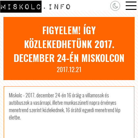
FIGYELEM! ÍGY
KÖZLEKEDHETÜNK 2017.
DECEMBER 24-ÉN MISKOLCON
2017.12.21
Miskolc - 2017. december 24-én 16 óráig a villamosok és
autóbuszok a vasárnapi, illetve munkaszüneti napra érvényes
menetrend szerint közlekednek, 16 órától egyedi menetrend lép
életbe.