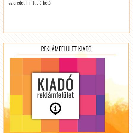
az eredeti hír itt elérhető
REKLÁMFELÜLET KIADÓ