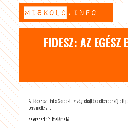
FIDESZ: AZ EGÉSZ
A Fidesz szerint a Soros-terv végrehajtása ellen benyújtott 
terv mellé állt.
az eredeti hír itt elérhető