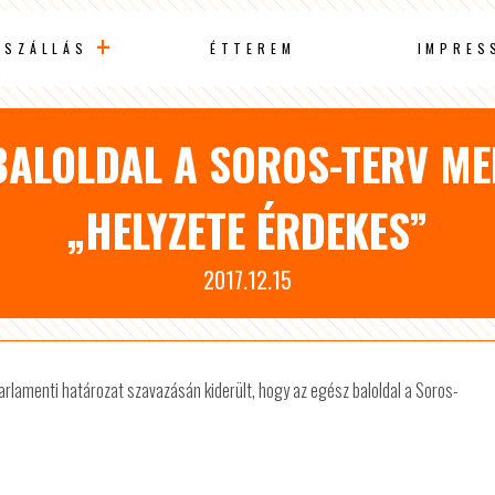
SZÁLLÁS
ÉTTEREM
IMPRES
 BALOLDAL A SOROS-TERV MEL
„HELYZETE ÉRDEKES”
2017.12.15
parlamenti határozat szavazásán kiderült, hogy az egész baloldal a Soros-