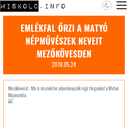
EMLÉKFAL ŐRZI A MATYÓ
NÉPMŰVÉSZEK NEVEIT
MEZŐKÖVESDEN
2018.05.24
Mezőkövesd - Ma is visznek be adományozók régi tárgyakat a Matyó
Múzeumba.