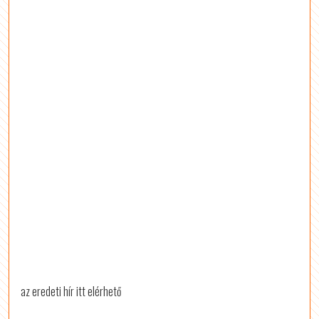
az eredeti hír itt elérhető