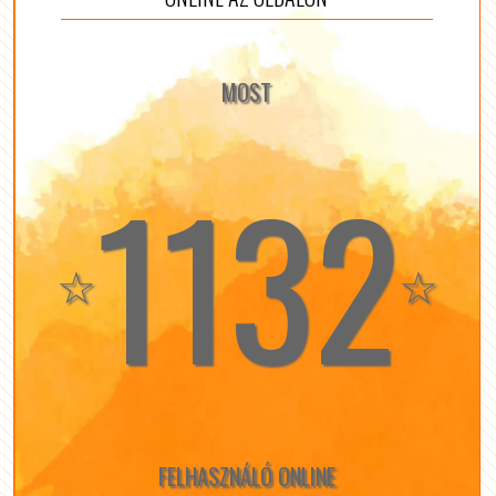
MOST
1132
☆
☆
FELHASZNÁLÓ ONLINE