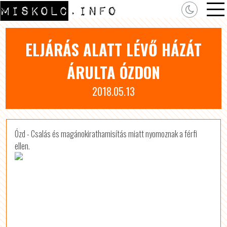
ELJÁRÁS ALATT LÉVŐ HÁZÁT
ÁRULTA ÓZDON
2018.05.13
Ózd - Csalás és magánokirathamisítás miatt nyomoznak a férfi
ellen.