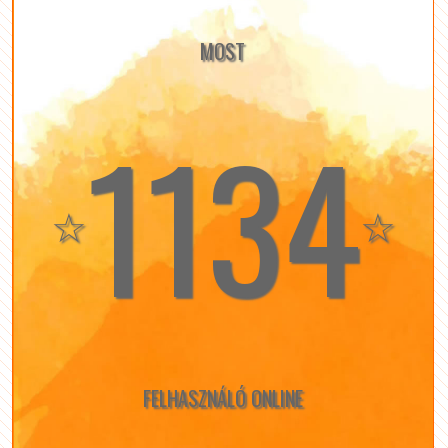
MOST
1134
☆
☆
FELHASZNÁLÓ ONLINE