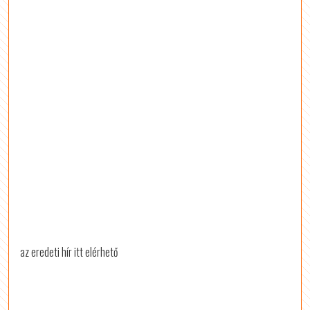
az eredeti hír itt elérhető