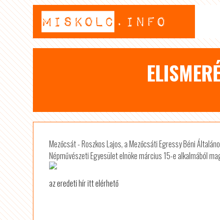
ELISMER
Mezőcsát - Roszkos Lajos, a Mezőcsáti Egressy Béni Általáno
Népművészeti Egyesület elnöke március 15-e alkalmából mag
az eredeti hír itt elérhető