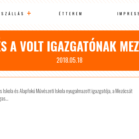
SZÁLLÁS
ÉTTEREM
IMPRES
ÉS A VOLT IGAZGATÓNAK ME
2018.05.18
s Iskola és Alapfokú Művészeti Iskola nyugalmazott igazgatója, a Mezőcsát
as...