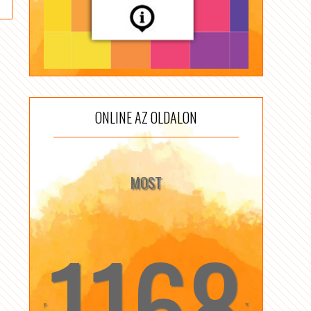
ONLINE AZ OLDALON
MOST
1168
☆
☆