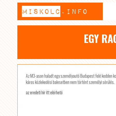
EGY RA
Az M3-ason haladt egy személyautó Budapest felé kedden kor
káros közlekedési balesetben nem történt személyi sérülés.
az eredeti hír itt elérhető