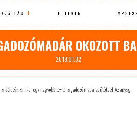
SZÁLLÁS
ÉTTEREM
IMPRES
GADOZÓMADÁR OKOZOTT BA
2018.01.02
a délután, amikor egy nagyobb testű ragadozó madarat ütött el. Az anyagi