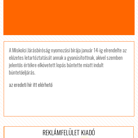
A Miskolci Járásbíróság nyomozási bírája január 14-ig elrendelte az
előzetes letartóztatását annak a gyanúsítottnak, akivel szemben
jelentős értékre elkövetett lopás bűntette miatt indult
büntetőeljárás.
az eredeti hír itt elérhető
REKLÁMFELÜLET KIADÓ