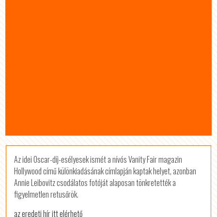
Az idei Oscar-díj-esélyesek ismét a nívós Vanity Fair magazin
Hollywood című különkiadásának címlapján kaptak helyet, azonban
Annie Leibovitz csodálatos fotóját alaposan tönkretették a
figyelmetlen retusőrök.
az eredeti hír itt elérhető