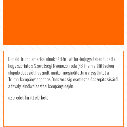
Donald Trump amerikai elnök hétfőn Twitter-bejegyzésben tudatta,
hogy szerinte a Szövetségi Nyomozó Iroda (FBI) hamis állításokon
alapuló dossziét használt, amikor megindította a vizsgálatot a
Trump-kampánycsapat és Oroszország esetleges összejátszásáról
a tavalyi elnökválasztási kampány idején.
az eredeti hír itt elérhető