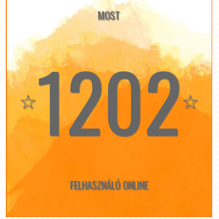
MOST
1202
☆
☆
FELHASZNÁLÓ ONLINE