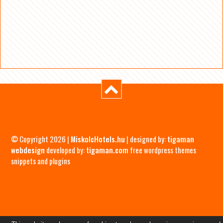
© Copyright 2026 |
MiskolcHotels.hu
| designed by:
tigaman
webdesign
developed by:
tigaman.com
free wordpress themes
snippets and plugins