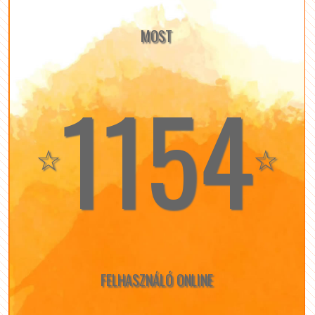
MOST
1154
☆
☆
FELHASZNÁLÓ ONLINE