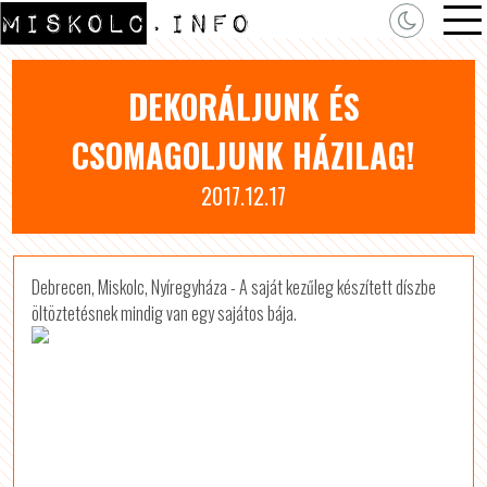
DEKORÁLJUNK ÉS
CSOMAGOLJUNK HÁZILAG!
2017.12.17
Debrecen, Miskolc, Nyíregyháza - A saját kezűleg készített díszbe
öltöztetésnek mindig van egy sajátos bája.