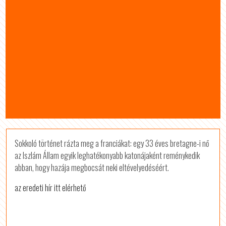
Sok­koló tör­té­net rázta meg a fran­ci­á­kat: egy 33 éves bre­tagne-i nő
az Isz­lám Állam egyik leg­ha­té­ko­nyabb ka­to­ná­ja­ként re­mény­ke­dik
abban, hogy ha­zája meg­bo­csát neki el­té­ve­lye­dé­séért.
az eredeti hír itt elérhető