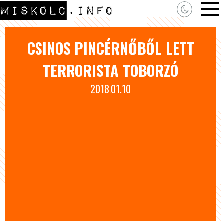
CSI­NOS PIN­CÉR­NŐ­BŐL LETT
TER­RO­RISTA TO­BORZÓ
2018.01.10