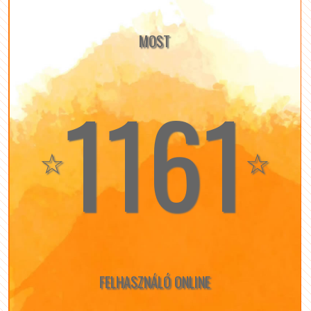
MOST
1161
☆
☆
FELHASZNÁLÓ ONLINE