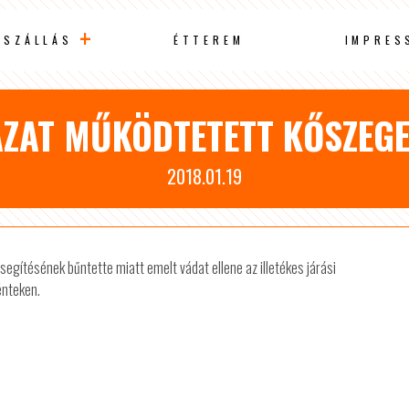
SZÁLLÁS
ÉTTEREM
IMPRES
ZAT MŰKÖDTETETT KŐSZEGEN
2018.01.19
segítésének bűntette miatt emelt vádat ellene az illetékes járási
énteken.