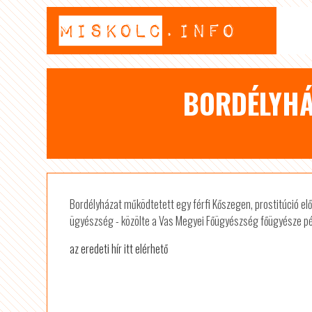
BORDÉLYHÁ
Bordélyházat működtetett egy férfi Kőszegen, prostitúció elő
ügyészség - közölte a Vas Megyei Főügyészség főügyésze p
az eredeti hír itt elérhető