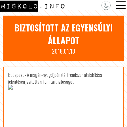
BIZTOSÍTOTT AZ EGYENSÚLYI
ÁLLAPOT
2018.01.13
Budapest - A magán-nyugdíjpénztári rendszer átalakítása
jelentősen javította a fenntarthatóságot.