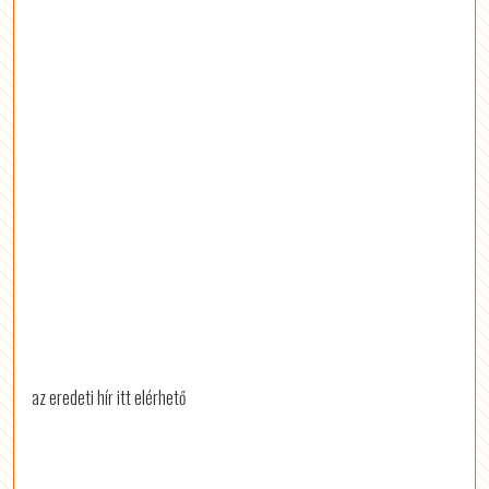
az eredeti hír itt elérhető