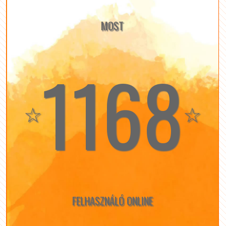
MOST
1168
☆
☆
FELHASZNÁLÓ ONLINE