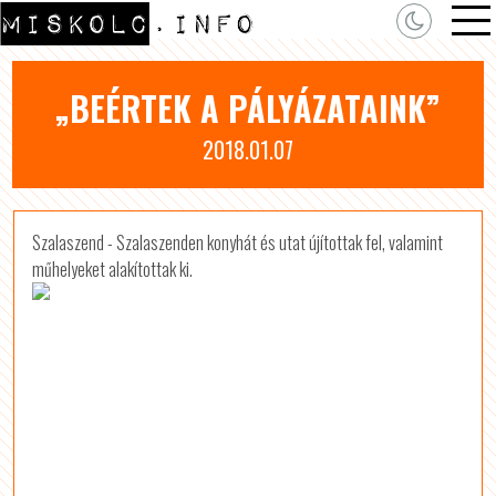
„BEÉRTEK A PÁLYÁZATAINK”
2018.01.07
Szalaszend - Szalaszenden konyhát és utat újítottak fel, valamint
műhelyeket alakítottak ki.