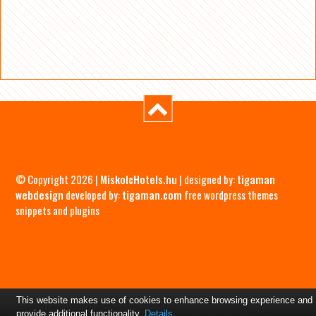
© Copyright 2026 |
MiskolcHotels.hu
| designed by:
tigaman
webdesign
developed by:
tigaman.com
free wordpress themes
snippets and plugins
This website makes use of cookies to enhance browsing experience and
provide additional functionality.
Details