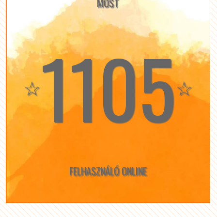
MOST
1105
☆
☆
FELHASZNÁLÓ ONLINE