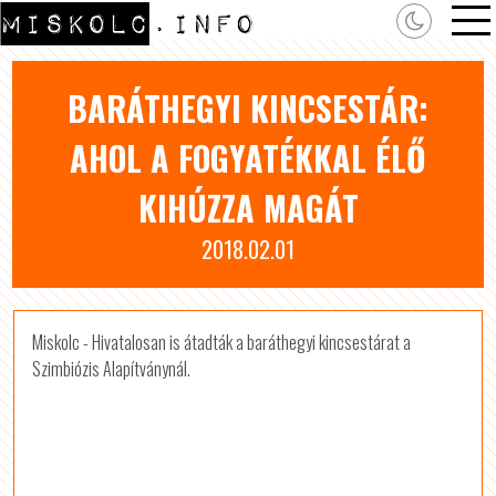
BARÁTHEGYI KINCSESTÁR:
AHOL A FOGYATÉKKAL ÉLŐ
KIHÚZZA MAGÁT
2018.02.01
Miskolc - Hivatalosan is átadták a baráthegyi kincses­tárat a
Szimbiózis Alapítványnál.