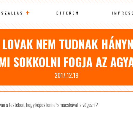
SZÁLLÁS
ÉTTEREM
IMPRES
 LOVAK NEM TUDNAK HÁNYNI?
MI SOKKOLNI FOGJA AZ AGY
2017.12.19
 van a testében, hogy képes lenne 5 macskával is végezni?