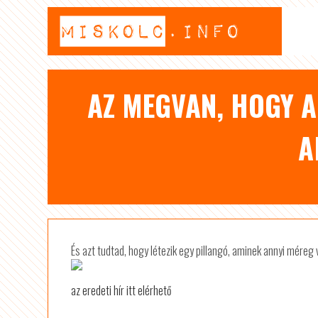
AZ MEGVAN, HOGY A
A
És azt tudtad, hogy létezik egy pillangó, aminek annyi méreg
az eredeti hír itt elérhető