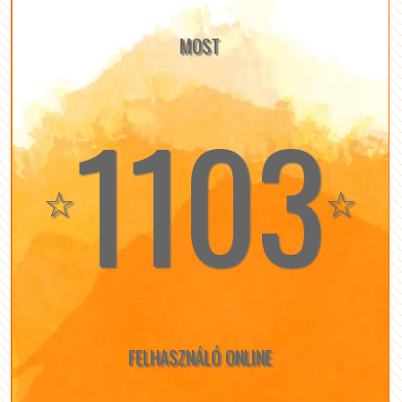
MOST
1103
☆
☆
FELHASZNÁLÓ ONLINE