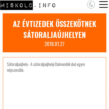
AZ ÉVTIZEDEK ÖSSZEKÖTNEK
SÁTORALJAÚJHELYEN
2018.01.27
Sátoraljaújhely - A sátoraljaújhelyi Dalmondók duó egyre
népszerűbb.