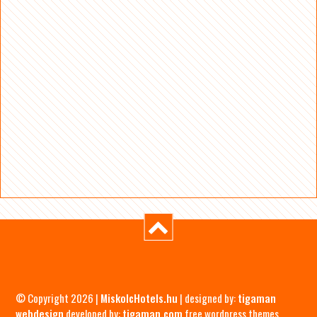
© Copyright 2026 |
MiskolcHotels.hu
| designed by:
tigaman
webdesign
developed by:
tigaman.com
free wordpress themes