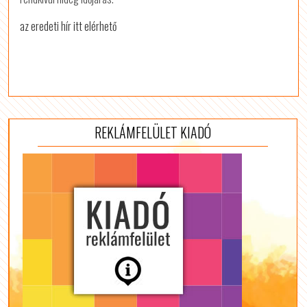
az eredeti hír itt elérhető
REKLÁMFELÜLET KIADÓ