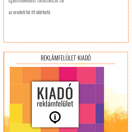
Együttműködési Tanácskozás tal
az eredeti hír itt elérhető
REKLÁMFELÜLET KIADÓ