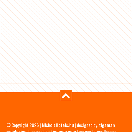
© Copyright 2026 |
MiskolcHotels.hu
| designed by:
tigaman
webdesign
developed by:
tigaman.com
free wordpress themes