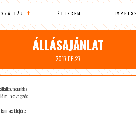
SZÁLLÁS
ÉTTEREM
IMPRES
ÁLLÁSAJÁNLAT
2017.06.27
állalkozásunkba
álló munkavégzés,
tanítás idejére