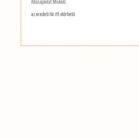
Állásajánlat Miskolc
az eredeti hír itt elérhető