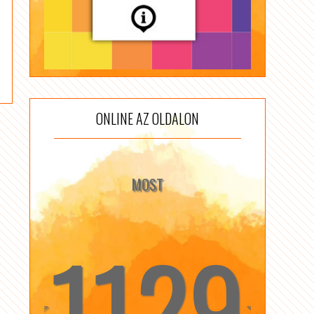
ONLINE AZ OLDALON
MOST
1129
☆
☆