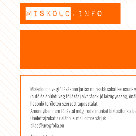
Miskolcon, ü
vegfóliázásban jártas munkatársakat keresünk v
(autó és épületüveg fóliázás) elvárások: jó kézügyesség, ön
hasonló területen szerzett tapasztalat.
Amennyiben nem fóliáztál még irodai munkát biztosítunk a be
Önéletrajzokat az alábbi e-mail címre várjuk:
allas@uvegfolia.eu