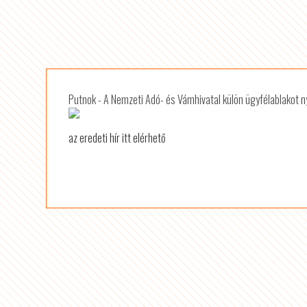
Putnok - A Nemzeti Adó- és Vámhivatal külön ügyfélablakot nyi
az eredeti hír itt elérhető