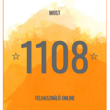
MOST
1108
☆
☆
FELHASZNÁLÓ ONLINE