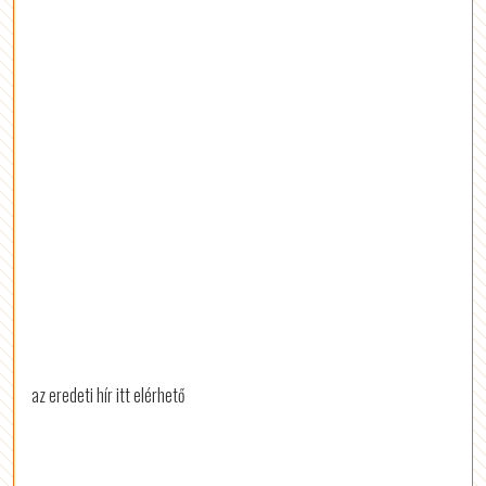
az eredeti hír itt elérhető