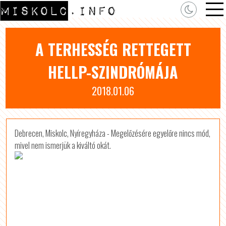
A TERHESSÉG RETTEGETT
HELLP-SZINDRÓMÁJA
2018.01.06
Debrecen, Miskolc, Nyíregyháza - Megelőzésére egyelőre nincs mód,
mivel nem ismerjük a kiváltó okát.