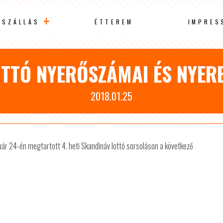
SZÁLLÁS
ÉTTEREM
IMPRES
TTÓ NYERŐSZÁMAI ÉS NYERE
2018.01.25
uár 24-én megtartott 4. heti Skandináv lottó sorsoláson a következő