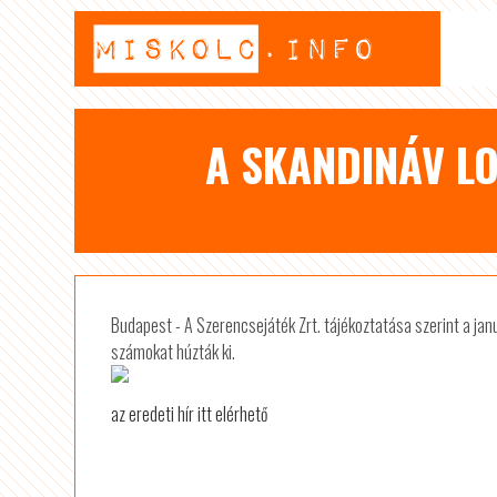
A SKANDINÁV LO
Budapest - A Szerencsejáték Zrt. tájékoztatása szerint a jan
számokat húzták ki.
az eredeti hír itt elérhető