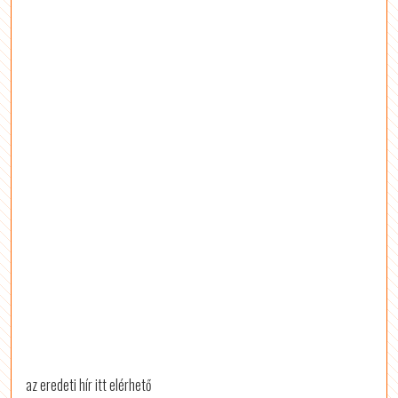
az eredeti hír itt elérhető