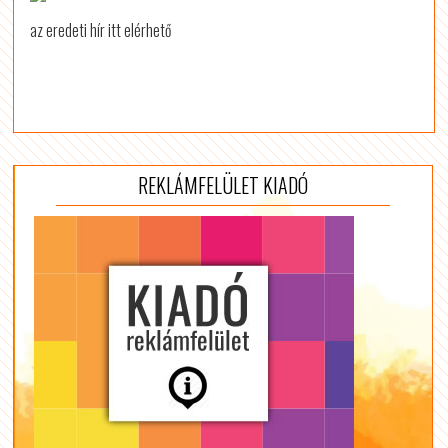
az eredeti hír itt elérhető
REKLÁMFELÜLET KIADÓ