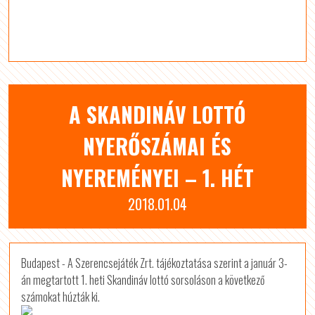
A SKANDINÁV LOTTÓ
NYERŐSZÁMAI ÉS
NYEREMÉNYEI – 1. HÉT
2018.01.04
Budapest - A Szerencsejáték Zrt. tájékoztatása szerint a január 3-
án megtartott 1. heti Skandináv lottó sorsoláson a következő
számokat húzták ki.