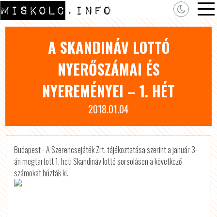
A SKANDINÁV LOTTÓ
NYERŐSZÁMAI ÉS
NYEREMÉNYEI – 1. HÉT
2018.01.04
Budapest - A Szerencsejáték Zrt. tájékoztatása szerint a január 3-
án megtartott 1. heti Skandináv lottó sorsoláson a következő
számokat húzták ki.