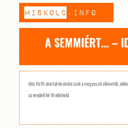
A SEMMIÉRT… – ID
Idős férfit akartak kirabolni azok a megyaszói elkövetők, akike
az eredeti hír itt elérhető