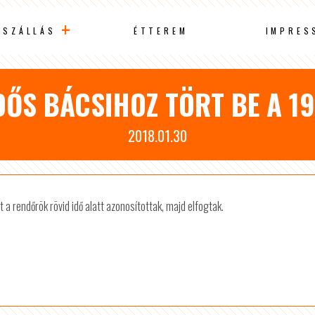
SZÁLLÁS
ÉTTEREM
IMPRES
ŐS BÁCSIHOZ TÖRT BE A 19 
2018.01.30
t a rendőrök rövid idő alatt azonosítottak, majd elfogtak.