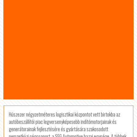
Húszezer négyzetméteres logisztikai központot vett birtokba az
autóbeszállítói piac legversenyképesebb indítómotorjainak és
generátorainak fejlesztésére és gyártására szakosodott
nemzetközi cégcsoport, a SEG Automotive hazai egysége. A többek