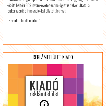
között beltéri GPS-nyomkövető technológiát is felvonultató, a
legkorszerűbb innovációkkal ellátott logiszti
az eredeti hír itt elérhető
REKLÁMFELÜLET KIADÓ