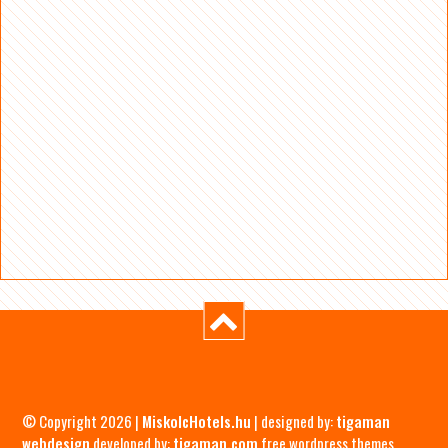
© Copyright 2026 |
MiskolcHotels.hu
| designed by:
tigaman
webdesign
developed by:
tigaman.com
free wordpress themes