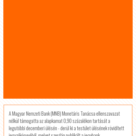
A Magyar Nemzeti Bank (MNB) Monetáris Tanácsa ellenszavazat
nélkül támogatta az alapkamat 0,90 százalékon tartását a
legutóbbi decemberi ülésén - derül ki a testület ülésének rövidített
jegyzőkönyvéből, melyet szerdán publikált a jegybank.