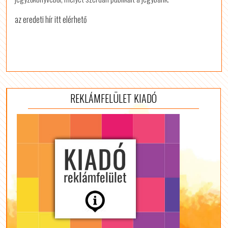
az eredeti hír itt elérhető
REKLÁMFELÜLET KIADÓ