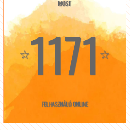
MOST
1171
☆
☆
FELHASZNÁLÓ ONLINE