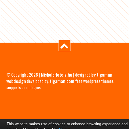
© Copyright 2026 |
MiskolcHotels.hu
| designed by:
tigaman
webdesign
developed by:
tigaman.com
free wordpress themes
snippets and plugins
This website makes use of cookies to enhance browsing experience and