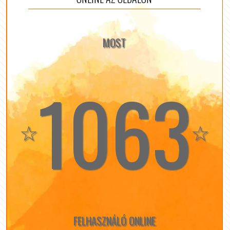
MOST
1063
☆
☆
FELHASZNÁLÓ ONLINE