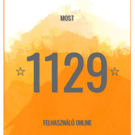
MOST
1129
☆
☆
FELHASZNÁLÓ ONLINE