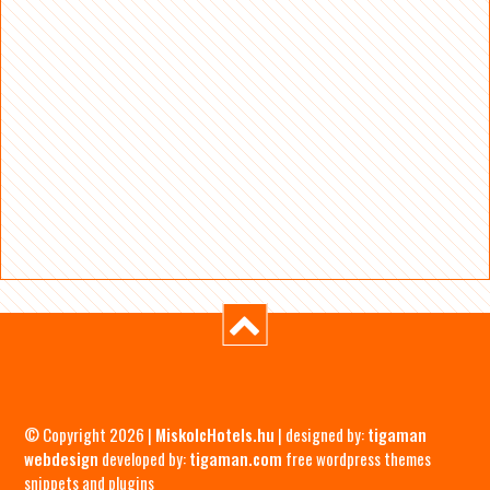
© Copyright 2026 |
MiskolcHotels.hu
| designed by:
tigaman
webdesign
developed by:
tigaman.com
free wordpress themes
snippets and plugins