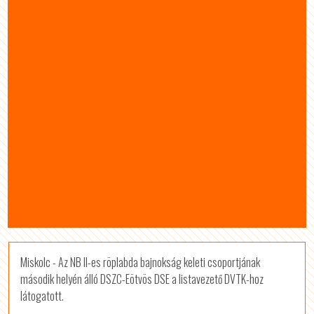
Miskolc - Az NB II-es röplabda bajnokság keleti csoportjának
második helyén álló DSZC-Eötvös DSE a listavezető DVTK-hoz
látogatott.