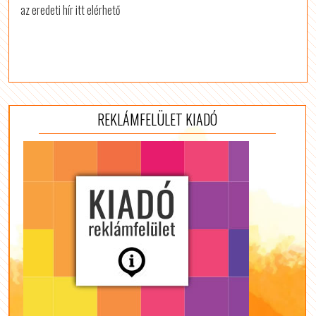
az eredeti hír itt elérhető
REKLÁMFELÜLET KIADÓ