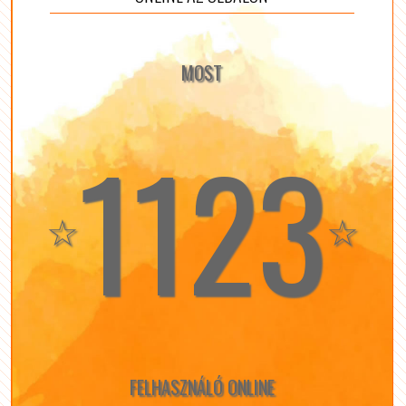
MOST
1123
☆
☆
FELHASZNÁLÓ ONLINE