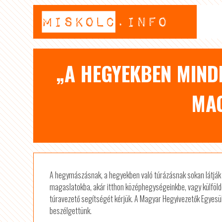
„A HEGYEKBEN MIND
MAG
A hegymászásnak, a hegyekben való túrázásnak sokan látják a
magaslatokba, akár itthon középhegységeinkbe, vagy külföl
túravezető segítségét kérjük. A Magyar Hegyivezetők Egyesül
beszélgettünk.