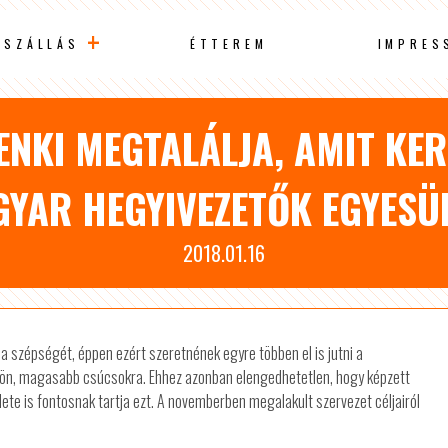
SZÁLLÁS
ÉTTEREM
IMPRES
ENKI MEGTALÁLJA, AMIT KER
YAR HEGYIVEZETŐK EGYESÜ
2018.01.16
 szépségét, éppen ezért szeretnének egyre többen el is jutni a
dön, magasabb csúcsokra. Ehhez azonban elengedhetetlen, hogy képzett
ete is fontosnak tartja ezt. A novemberben megalakult szervezet céljairól