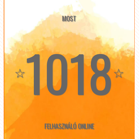
MOST
1018
☆
☆
FELHASZNÁLÓ ONLINE